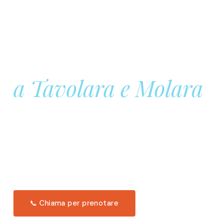
Prenota la tua
Barca a Vela
a Tavolara e Molara
Una giornata intera in mare aperto, tra le acque
turchesi di Tavolara. Snorkeling, pranzo tipico
offerto a bordo e il tramonto dal timone. Solo 11
posti per uscita.
Scopri l'itinerario →
📞 Chiama per prenotare