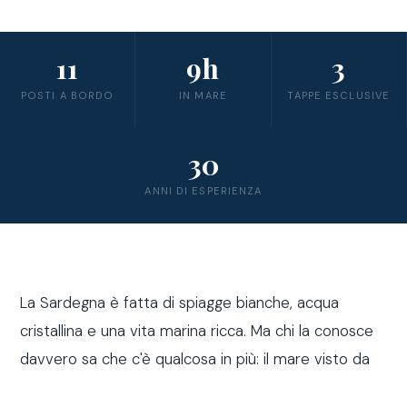
11
9h
3
POSTI A BORDO
IN MARE
TAPPE ESCLUSIVE
30
ANNI DI ESPERIENZA
La Sardegna è fatta di spiagge bianche, acqua
cristallina e una vita marina ricca. Ma chi la conosce
davvero sa che c'è qualcosa in più: il mare visto da
fuori costa, a bordo di una barca a vela.