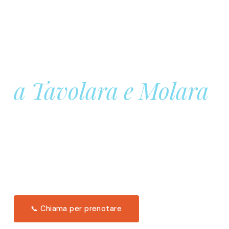
Prenota la tua
Barca a Vela
a Tavolara e Molara
Una giornata intera in mare aperto, tra le acque
turchesi di Tavolara. Snorkeling, pranzo tipico
offerto a bordo e il tramonto dal timone. Solo 11
posti per uscita.
Scopri l'itinerario →
📞 Chiama per prenotare