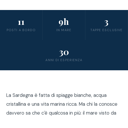
11
9h
3
POSTI A BORDO
IN MARE
TAPPE ESCLUSIVE
30
ANNI DI ESPERIENZA
La Sardegna è fatta di spiagge bianche, acqua
cristallina e una vita marina ricca. Ma chi la conosce
davvero sa che c'è qualcosa in più: il mare visto da
fuori costa, a bordo di una barca a vela.