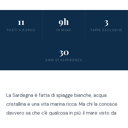
11
9h
3
POSTI A BORDO
IN MARE
TAPPE ESCLUSIVE
30
ANNI DI ESPERIENZA
La Sardegna è fatta di spiagge bianche, acqua
cristallina e una vita marina ricca. Ma chi la conosce
davvero sa che c'è qualcosa in più: il mare visto da
fuori costa, a bordo di una barca a vela.