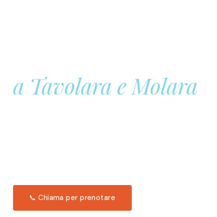
Prenota la tua
Barca a Vela
a Tavolara e Molara
Una giornata intera in mare aperto, tra le acque
turchesi di Tavolara. Snorkeling, pranzo tipico
offerto a bordo e il tramonto dal timone. Solo 11
posti per uscita.
Scopri l'itinerario →
📞 Chiama per prenotare