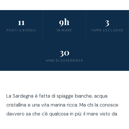
11
9h
3
POSTI A BORDO
IN MARE
TAPPE ESCLUSIVE
30
ANNI DI ESPERIENZA
La Sardegna è fatta di spiagge bianche, acqua
cristallina e una vita marina ricca. Ma chi la conosce
davvero sa che c'è qualcosa in più: il mare visto da
fuori costa, a bordo di una barca a vela.