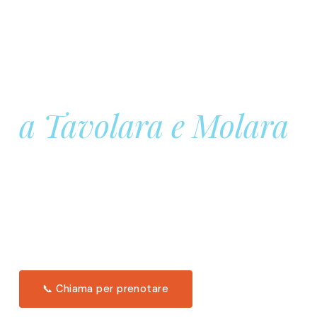
Prenota la tua
Barca a Vela
a Tavolara e Molara
Una giornata intera in mare aperto, tra le acque
turchesi di Tavolara. Snorkeling, pranzo tipico
offerto a bordo e il tramonto dal timone. Solo 11
posti per uscita.
Scopri l'itinerario →
📞 Chiama per prenotare