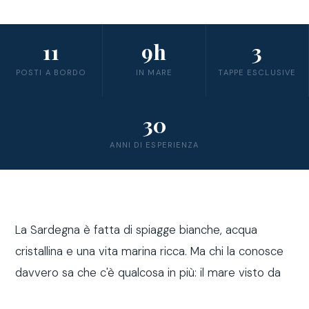
11
9h
3
POSTI A BORDO
IN MARE
TAPPE ESCLUSIVE
30
ANNI DI ESPERIENZA
La Sardegna è fatta di spiagge bianche, acqua
cristallina e una vita marina ricca. Ma chi la conosce
davvero sa che c'è qualcosa in più: il mare visto da
fuori costa, a bordo di una barca a vela.