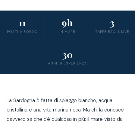
11
9h
3
POSTI A BORDO
IN MARE
TAPPE ESCLUSIVE
30
ANNI DI ESPERIENZA
La Sardegna è fatta di spiagge bianche, acqua
cristallina e una vita marina ricca. Ma chi la conosce
davvero sa che c'è qualcosa in più: il mare visto da
fuori costa, a bordo di una barca a vela.