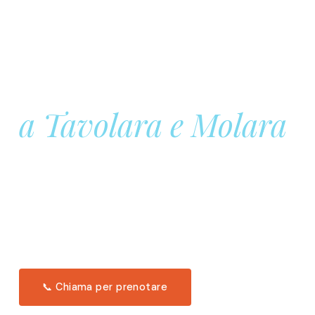
Prenota la tua
Barca a Vela
a Tavolara e Molara
Una giornata intera in mare aperto, tra le acque
turchesi di Tavolara. Snorkeling, pranzo tipico
offerto a bordo e il tramonto dal timone. Solo 11
posti per uscita.
Scopri l'itinerario →
📞 Chiama per prenotare