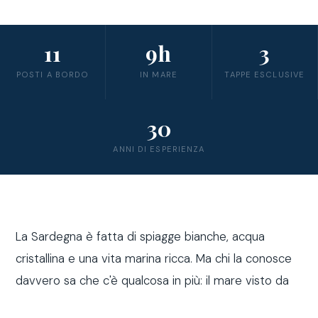
11
9h
3
POSTI A BORDO
IN MARE
TAPPE ESCLUSIVE
30
ANNI DI ESPERIENZA
La Sardegna è fatta di spiagge bianche, acqua
cristallina e una vita marina ricca. Ma chi la conosce
davvero sa che c'è qualcosa in più: il mare visto da
fuori costa, a bordo di una barca a vela.