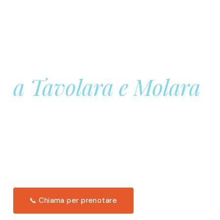
Prenota la tua
Barca a Vela
a Tavolara e Molara
Una giornata intera in mare aperto, tra le acque
turchesi di Tavolara. Snorkeling, pranzo tipico
offerto a bordo e il tramonto dal timone. Solo 11
posti per uscita.
Scopri l'itinerario →
📞 Chiama per prenotare