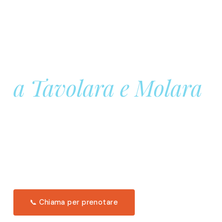
Prenota la tua
Barca a Vela
a Tavolara e Molara
Una giornata intera in mare aperto, tra le acque
turchesi di Tavolara. Snorkeling, pranzo tipico
offerto a bordo e il tramonto dal timone. Solo 11
posti per uscita.
Scopri l'itinerario →
📞 Chiama per prenotare