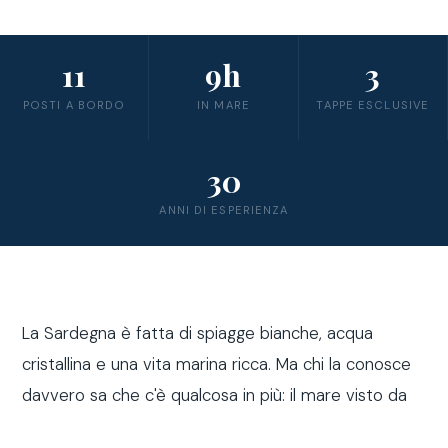
11
9h
3
POSTI A BORDO
IN MARE
TAPPE ESCLUSIVE
30
ANNI DI ESPERIENZA
La Sardegna è fatta di spiagge bianche, acqua
cristallina e una vita marina ricca. Ma chi la conosce
davvero sa che c'è qualcosa in più: il mare visto da
fuori costa, a bordo di una barca a vela.