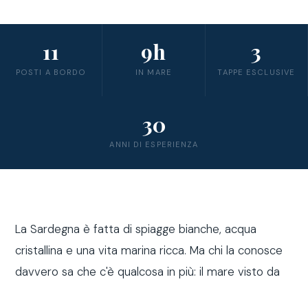
11
9h
3
POSTI A BORDO
IN MARE
TAPPE ESCLUSIVE
30
ANNI DI ESPERIENZA
La Sardegna è fatta di spiagge bianche, acqua
cristallina e una vita marina ricca. Ma chi la conosce
davvero sa che c'è qualcosa in più: il mare visto da
fuori costa, a bordo di una barca a vela.