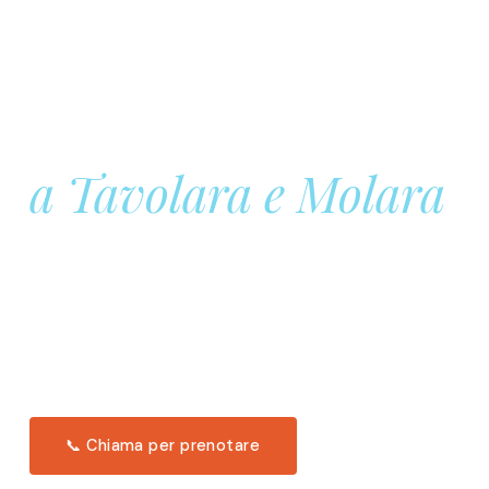
Prenota la tua
Barca a Vela
a Tavolara e Molara
Una giornata intera in mare aperto, tra le acque
turchesi di Tavolara. Snorkeling, pranzo tipico
offerto a bordo e il tramonto dal timone. Solo 11
posti per uscita.
Scopri l'itinerario →
📞 Chiama per prenotare