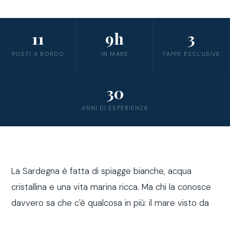
11
9h
3
POSTI A BORDO
IN MARE
TAPPE ESCLUSIVE
30
ANNI DI ESPERIENZA
La Sardegna è fatta di spiagge bianche, acqua
cristallina e una vita marina ricca. Ma chi la conosce
davvero sa che c'è qualcosa in più: il mare visto da
fuori costa, a bordo di una barca a vela.