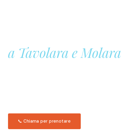
Prenota la tua
Barca a Vela
a Tavolara e Molara
Una giornata intera in mare aperto, tra le acque
turchesi di Tavolara. Snorkeling, pranzo tipico
offerto a bordo e il tramonto dal timone. Solo 11
posti per uscita.
Scopri l'itinerario →
📞 Chiama per prenotare