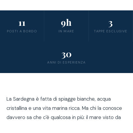
11
9h
3
POSTI A BORDO
IN MARE
TAPPE ESCLUSIVE
30
ANNI DI ESPERIENZA
La Sardegna è fatta di spiagge bianche, acqua
cristallina e una vita marina ricca. Ma chi la conosce
davvero sa che c'è qualcosa in più: il mare visto da
fuori costa, a bordo di una barca a vela.