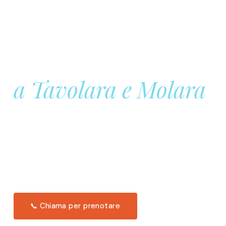
Prenota la tua
Barca a Vela
a Tavolara e Molara
Una giornata intera in mare aperto, tra le acque
turchesi di Tavolara. Snorkeling, pranzo tipico
offerto a bordo e il tramonto dal timone. Solo 11
posti per uscita.
Scopri l'itinerario →
📞 Chiama per prenotare