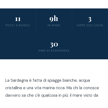
11
9h
3
POSTI A BORDO
IN MARE
TAPPE ESCLUSIVE
30
ANNI DI ESPERIENZA
La Sardegna è fatta di spiagge bianche, acqua
cristallina e una vita marina ricca. Ma chi la conosce
davvero sa che c'è qualcosa in più: il mare visto da
fuori costa, a bordo di una barca a vela.