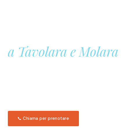
Prenota la tua
Barca a Vela
a Tavolara e Molara
Una giornata intera in mare aperto, tra le acque
turchesi di Tavolara. Snorkeling, pranzo tipico
offerto a bordo e il tramonto dal timone. Solo 11
posti per uscita.
Scopri l'itinerario →
📞 Chiama per prenotare