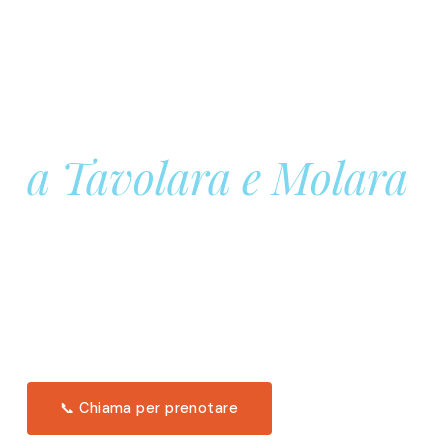
Prenota la tua
Barca a Vela
a Tavolara e Molara
Una giornata intera in mare aperto, tra le acque
turchesi di Tavolara. Snorkeling, pranzo tipico
offerto a bordo e il tramonto dal timone. Solo 11
posti per uscita.
Scopri l'itinerario →
📞 Chiama per prenotare