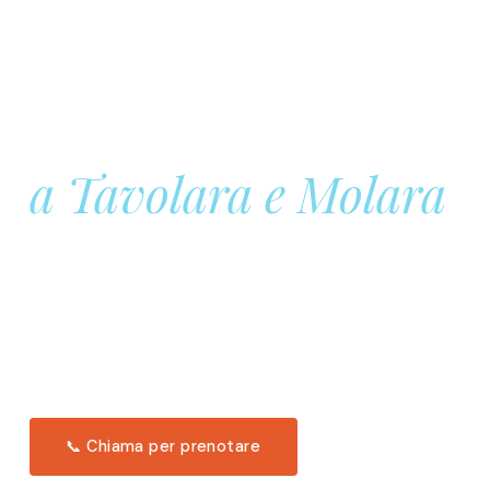
Prenota la tua
Barca a Vela
a Tavolara e Molara
Una giornata intera in mare aperto, tra le acque
turchesi di Tavolara. Snorkeling, pranzo tipico
offerto a bordo e il tramonto dal timone. Solo 11
posti per uscita.
Scopri l'itinerario →
📞 Chiama per prenotare