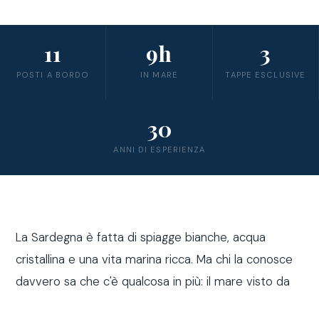
11
9h
3
POSTI A BORDO
IN MARE
TAPPE ESCLUSIVE
30
ANNI DI ESPERIENZA
La Sardegna è fatta di spiagge bianche, acqua
cristallina e una vita marina ricca. Ma chi la conosce
davvero sa che c'è qualcosa in più: il mare visto da
fuori costa, a bordo di una barca a vela.