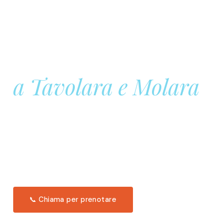
Prenota la tua
Barca a Vela
a Tavolara e Molara
Una giornata intera in mare aperto, tra le acque
turchesi di Tavolara. Snorkeling, pranzo tipico
offerto a bordo e il tramonto dal timone. Solo 11
posti per uscita.
Scopri l'itinerario →
📞 Chiama per prenotare