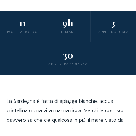
11
9h
3
POSTI A BORDO
IN MARE
TAPPE ESCLUSIVE
30
ANNI DI ESPERIENZA
La Sardegna è fatta di spiagge bianche, acqua
cristallina e una vita marina ricca. Ma chi la conosce
davvero sa che c'è qualcosa in più: il mare visto da
fuori costa, a bordo di una barca a vela.