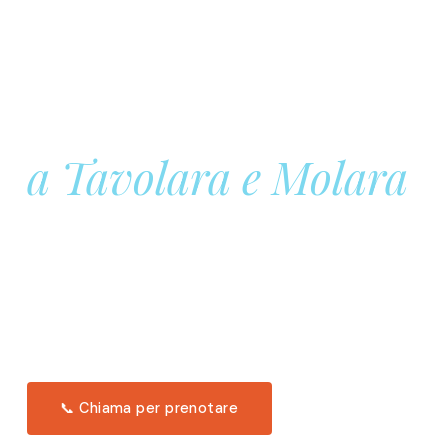
Prenota la tua
Barca a Vela
a Tavolara e Molara
Una giornata intera in mare aperto, tra le acque
turchesi di Tavolara. Snorkeling, pranzo tipico
offerto a bordo e il tramonto dal timone. Solo 11
posti per uscita.
Scopri l'itinerario →
📞 Chiama per prenotare