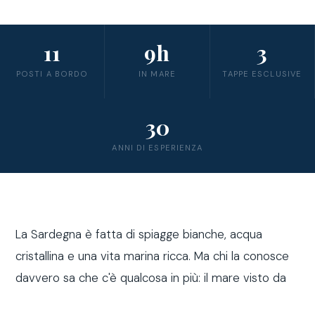
11
9h
3
POSTI A BORDO
IN MARE
TAPPE ESCLUSIVE
30
ANNI DI ESPERIENZA
La Sardegna è fatta di spiagge bianche, acqua
cristallina e una vita marina ricca. Ma chi la conosce
davvero sa che c'è qualcosa in più: il mare visto da
fuori costa, a bordo di una barca a vela.