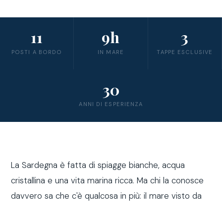
11
9h
3
POSTI A BORDO
IN MARE
TAPPE ESCLUSIVE
30
ANNI DI ESPERIENZA
La Sardegna è fatta di spiagge bianche, acqua
cristallina e una vita marina ricca. Ma chi la conosce
davvero sa che c'è qualcosa in più: il mare visto da
fuori costa, a bordo di una barca a vela.