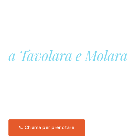
Prenota la tua
Barca a Vela
a Tavolara e Molara
Una giornata intera in mare aperto, tra le acque
turchesi di Tavolara. Snorkeling, pranzo tipico
offerto a bordo e il tramonto dal timone. Solo 11
posti per uscita.
Scopri l'itinerario →
📞 Chiama per prenotare