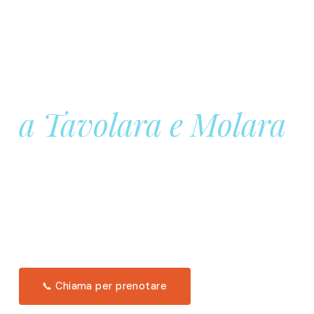
Prenota la tua
Barca a Vela
a Tavolara e Molara
Una giornata intera in mare aperto, tra le acque
turchesi di Tavolara. Snorkeling, pranzo tipico
offerto a bordo e il tramonto dal timone. Solo 11
posti per uscita.
Scopri l'itinerario →
📞 Chiama per prenotare