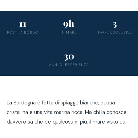
11
9h
3
POSTI A BORDO
IN MARE
TAPPE ESCLUSIVE
30
ANNI DI ESPERIENZA
La Sardegna è fatta di spiagge bianche, acqua
cristallina e una vita marina ricca. Ma chi la conosce
davvero sa che c'è qualcosa in più: il mare visto da
fuori costa, a bordo di una barca a vela.