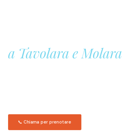
Prenota la tua
Barca a Vela
a Tavolara e Molara
Una giornata intera in mare aperto, tra le acque
turchesi di Tavolara. Snorkeling, pranzo tipico
offerto a bordo e il tramonto dal timone. Solo 11
posti per uscita.
Scopri l'itinerario →
📞 Chiama per prenotare