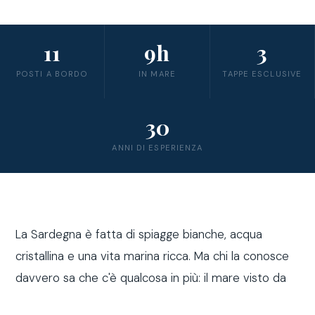
11
9h
3
POSTI A BORDO
IN MARE
TAPPE ESCLUSIVE
30
ANNI DI ESPERIENZA
La Sardegna è fatta di spiagge bianche, acqua
cristallina e una vita marina ricca. Ma chi la conosce
davvero sa che c'è qualcosa in più: il mare visto da
fuori costa, a bordo di una barca a vela.