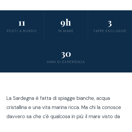
11
9h
3
POSTI A BORDO
IN MARE
TAPPE ESCLUSIVE
30
ANNI DI ESPERIENZA
La Sardegna è fatta di spiagge bianche, acqua
cristallina e una vita marina ricca. Ma chi la conosce
davvero sa che c'è qualcosa in più: il mare visto da
fuori costa, a bordo di una barca a vela.