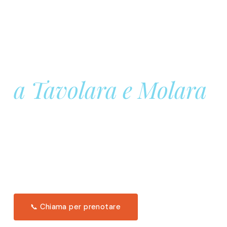
Prenota la tua
Barca a Vela
a Tavolara e Molara
Una giornata intera in mare aperto, tra le acque
turchesi di Tavolara. Snorkeling, pranzo tipico
offerto a bordo e il tramonto dal timone. Solo 11
posti per uscita.
Scopri l'itinerario →
📞 Chiama per prenotare