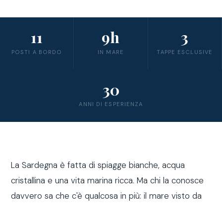
11
9h
3
POSTI A BORDO
IN MARE
TAPPE ESCLUSIVE
30
ANNI DI ESPERIENZA
La Sardegna è fatta di spiagge bianche, acqua
cristallina e una vita marina ricca. Ma chi la conosce
davvero sa che c'è qualcosa in più: il mare visto da
fuori costa, a bordo di una barca a vela.