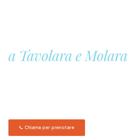
Prenota la tua
Barca a Vela
a Tavolara e Molara
Una giornata intera in mare aperto, tra le acque
turchesi di Tavolara. Snorkeling, pranzo tipico
offerto a bordo e il tramonto dal timone. Solo 11
posti per uscita.
Scopri l'itinerario →
📞 Chiama per prenotare