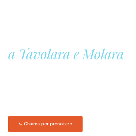
Prenota la tua
Barca a Vela
a Tavolara e Molara
Una giornata intera in mare aperto, tra le acque
turchesi di Tavolara. Snorkeling, pranzo tipico
offerto a bordo e il tramonto dal timone. Solo 11
posti per uscita.
Scopri l'itinerario →
📞 Chiama per prenotare