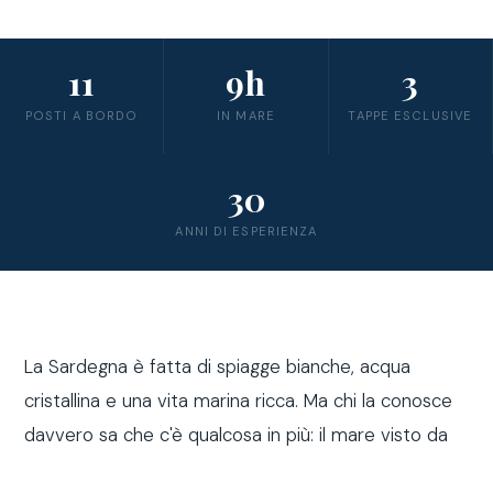
11
9h
3
POSTI A BORDO
IN MARE
TAPPE ESCLUSIVE
30
ANNI DI ESPERIENZA
La Sardegna è fatta di spiagge bianche, acqua
cristallina e una vita marina ricca. Ma chi la conosce
davvero sa che c'è qualcosa in più: il mare visto da
fuori costa, a bordo di una barca a vela.