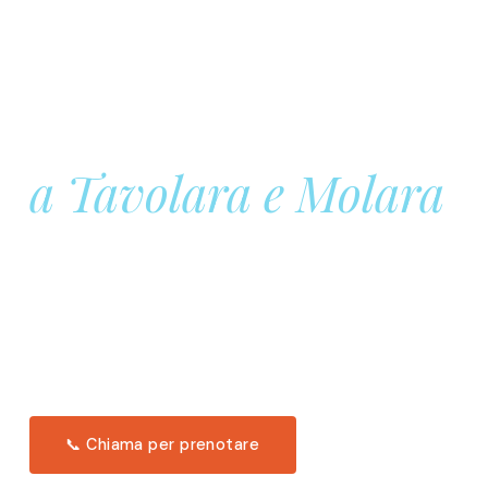
Prenota la tua
Barca a Vela
a Tavolara e Molara
Una giornata intera in mare aperto, tra le acque
turchesi di Tavolara. Snorkeling, pranzo tipico
offerto a bordo e il tramonto dal timone. Solo 11
posti per uscita.
Scopri l'itinerario →
📞 Chiama per prenotare