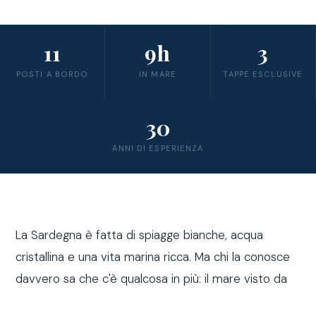
11
9h
3
POSTI A BORDO
IN MARE
TAPPE ESCLUSIVE
30
ANNI DI ESPERIENZA
La Sardegna è fatta di spiagge bianche, acqua
cristallina e una vita marina ricca. Ma chi la conosce
davvero sa che c'è qualcosa in più: il mare visto da
fuori costa, a bordo di una barca a vela.