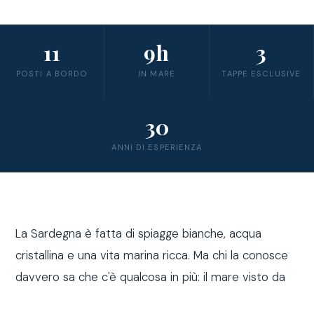
11
9h
3
POSTI A BORDO
IN MARE
TAPPE ESCLUSIVE
30
ANNI DI ESPERIENZA
La Sardegna è fatta di spiagge bianche, acqua
cristallina e una vita marina ricca. Ma chi la conosce
davvero sa che c'è qualcosa in più: il mare visto da
fuori costa, a bordo di una barca a vela.