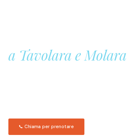
Prenota la tua
Barca a Vela
a Tavolara e Molara
Una giornata intera in mare aperto, tra le acque
turchesi di Tavolara. Snorkeling, pranzo tipico
offerto a bordo e il tramonto dal timone. Solo 11
posti per uscita.
Scopri l'itinerario →
📞 Chiama per prenotare