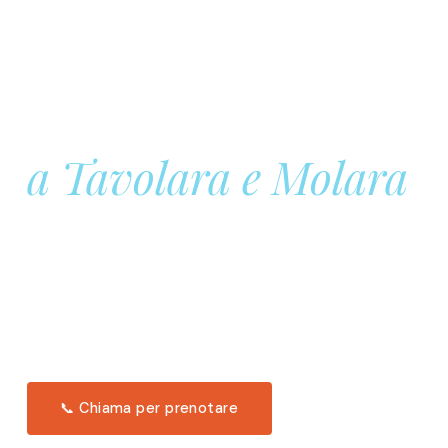
Prenota la tua
Barca a Vela
a Tavolara e Molara
Una giornata intera in mare aperto, tra le acque
turchesi di Tavolara. Snorkeling, pranzo tipico
offerto a bordo e il tramonto dal timone. Solo 11
posti per uscita.
Scopri l'itinerario →
📞 Chiama per prenotare