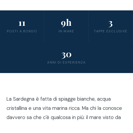
11
9h
3
POSTI A BORDO
IN MARE
TAPPE ESCLUSIVE
30
ANNI DI ESPERIENZA
La Sardegna è fatta di spiagge bianche, acqua
cristallina e una vita marina ricca. Ma chi la conosce
davvero sa che c'è qualcosa in più: il mare visto da
fuori costa, a bordo di una barca a vela.