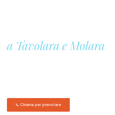
Prenota la tua
Barca a Vela
a Tavolara e Molara
Una giornata intera in mare aperto, tra le acque
turchesi di Tavolara. Snorkeling, pranzo tipico
offerto a bordo e il tramonto dal timone. Solo 11
posti per uscita.
Scopri l'itinerario →
📞 Chiama per prenotare