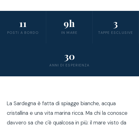
11
9h
3
POSTI A BORDO
IN MARE
TAPPE ESCLUSIVE
30
ANNI DI ESPERIENZA
La Sardegna è fatta di spiagge bianche, acqua
cristallina e una vita marina ricca. Ma chi la conosce
davvero sa che c'è qualcosa in più: il mare visto da
fuori costa, a bordo di una barca a vela.