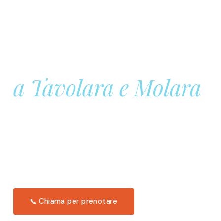
Prenota la tua
Barca a Vela
a Tavolara e Molara
Una giornata intera in mare aperto, tra le acque
turchesi di Tavolara. Snorkeling, pranzo tipico
offerto a bordo e il tramonto dal timone. Solo 11
posti per uscita.
Scopri l'itinerario →
📞 Chiama per prenotare