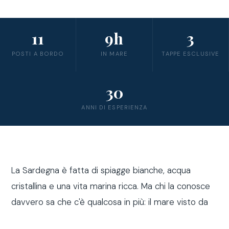
11
9h
3
POSTI A BORDO
IN MARE
TAPPE ESCLUSIVE
30
ANNI DI ESPERIENZA
La Sardegna è fatta di spiagge bianche, acqua
cristallina e una vita marina ricca. Ma chi la conosce
davvero sa che c'è qualcosa in più: il mare visto da
fuori costa, a bordo di una barca a vela.