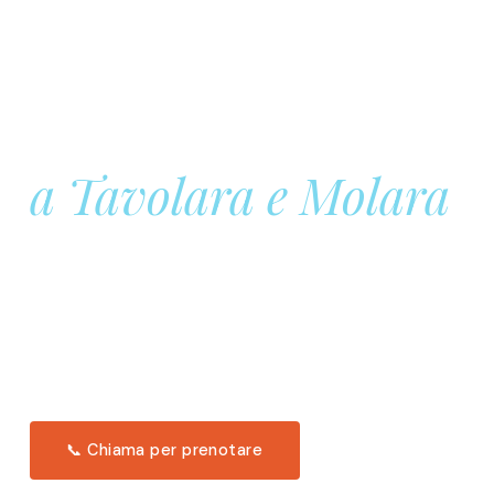
Prenota la tua
Barca a Vela
a Tavolara e Molara
Una giornata intera in mare aperto, tra le acque
turchesi di Tavolara. Snorkeling, pranzo tipico
offerto a bordo e il tramonto dal timone. Solo 11
posti per uscita.
Scopri l'itinerario →
📞 Chiama per prenotare