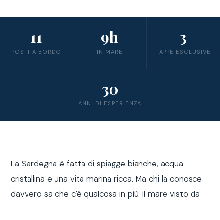
11
9h
3
POSTI A BORDO
IN MARE
TAPPE ESCLUSIVE
30
ANNI DI ESPERIENZA
La Sardegna è fatta di spiagge bianche, acqua
cristallina e una vita marina ricca. Ma chi la conosce
davvero sa che c'è qualcosa in più: il mare visto da
fuori costa, a bordo di una barca a vela.