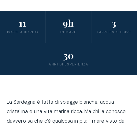
11
9h
3
POSTI A BORDO
IN MARE
TAPPE ESCLUSIVE
30
ANNI DI ESPERIENZA
La Sardegna è fatta di spiagge bianche, acqua
cristallina e una vita marina ricca. Ma chi la conosce
davvero sa che c'è qualcosa in più: il mare visto da
fuori costa, a bordo di una barca a vela.