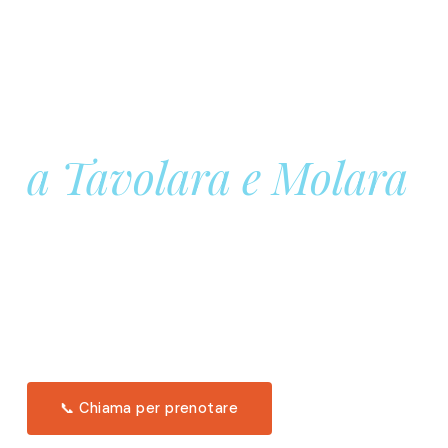
Prenota la tua
Barca a Vela
a Tavolara e Molara
Una giornata intera in mare aperto, tra le acque
turchesi di Tavolara. Snorkeling, pranzo tipico
offerto a bordo e il tramonto dal timone. Solo 11
posti per uscita.
Scopri l'itinerario →
📞 Chiama per prenotare