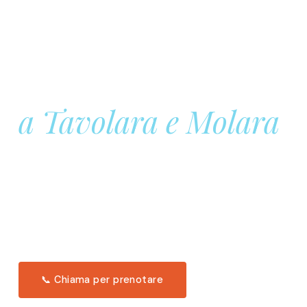
Prenota la tua
Barca a Vela
a Tavolara e Molara
Una giornata intera in mare aperto, tra le acque
turchesi di Tavolara. Snorkeling, pranzo tipico
offerto a bordo e il tramonto dal timone. Solo 11
posti per uscita.
Scopri l'itinerario →
📞 Chiama per prenotare