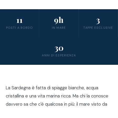
11
9h
3
POSTI A BORDO
IN MARE
TAPPE ESCLUSIVE
30
ANNI DI ESPERIENZA
La Sardegna è fatta di spiagge bianche, acqua
cristallina e una vita marina ricca. Ma chi la conosce
davvero sa che c'è qualcosa in più: il mare visto da
fuori costa, a bordo di una barca a vela.