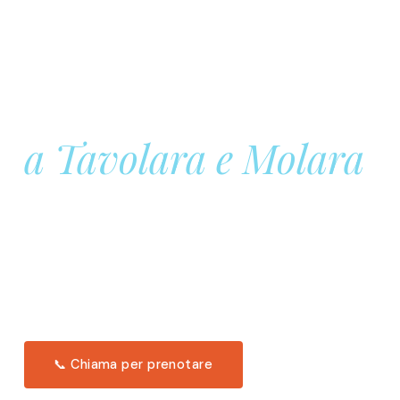
Prenota la tua
Barca a Vela
a Tavolara e Molara
Una giornata intera in mare aperto, tra le acque
turchesi di Tavolara. Snorkeling, pranzo tipico
offerto a bordo e il tramonto dal timone. Solo 11
posti per uscita.
Scopri l'itinerario →
📞 Chiama per prenotare