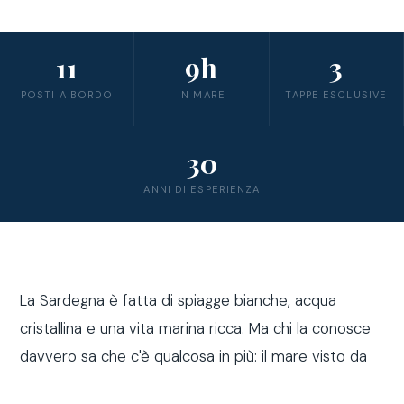
11
9h
3
POSTI A BORDO
IN MARE
TAPPE ESCLUSIVE
30
ANNI DI ESPERIENZA
La Sardegna è fatta di spiagge bianche, acqua
cristallina e una vita marina ricca. Ma chi la conosce
davvero sa che c'è qualcosa in più: il mare visto da
fuori costa, a bordo di una barca a vela.