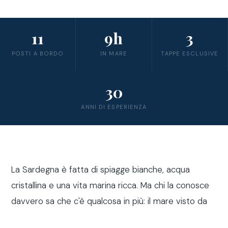
11
9h
3
POSTI A BORDO
IN MARE
TAPPE ESCLUSIVE
30
ANNI DI ESPERIENZA
La Sardegna è fatta di spiagge bianche, acqua
cristallina e una vita marina ricca. Ma chi la conosce
davvero sa che c'è qualcosa in più: il mare visto da
fuori costa, a bordo di una barca a vela.