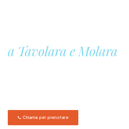
Prenota la tua
Barca a Vela
a Tavolara e Molara
Una giornata intera in mare aperto, tra le acque
turchesi di Tavolara. Snorkeling, pranzo tipico
offerto a bordo e il tramonto dal timone. Solo 11
posti per uscita.
Scopri l'itinerario →
📞 Chiama per prenotare