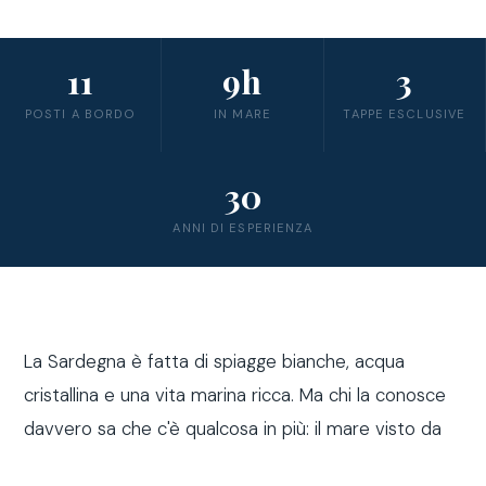
11
9h
3
POSTI A BORDO
IN MARE
TAPPE ESCLUSIVE
30
ANNI DI ESPERIENZA
La Sardegna è fatta di spiagge bianche, acqua
cristallina e una vita marina ricca. Ma chi la conosce
davvero sa che c'è qualcosa in più: il mare visto da
fuori costa, a bordo di una barca a vela.