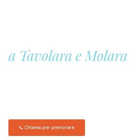
Prenota la tua
Barca a Vela
a Tavolara e Molara
Una giornata intera in mare aperto, tra le acque
turchesi di Tavolara. Snorkeling, pranzo tipico
offerto a bordo e il tramonto dal timone. Solo 11
posti per uscita.
Scopri l'itinerario →
📞 Chiama per prenotare