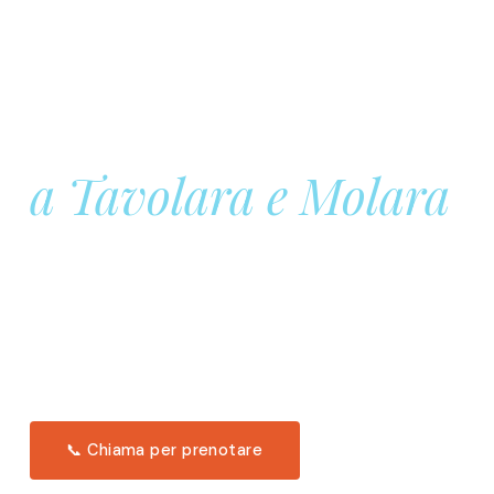
Prenota la tua
Barca a Vela
a Tavolara e Molara
Una giornata intera in mare aperto, tra le acque
turchesi di Tavolara. Snorkeling, pranzo tipico
offerto a bordo e il tramonto dal timone. Solo 11
posti per uscita.
Scopri l'itinerario →
📞 Chiama per prenotare