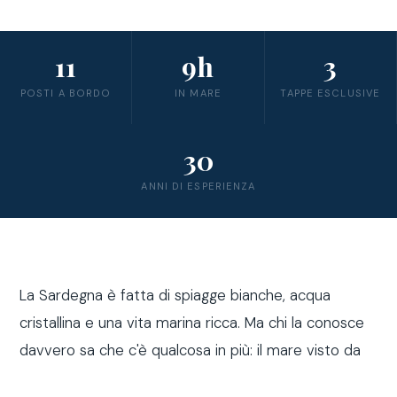
11
9h
3
POSTI A BORDO
IN MARE
TAPPE ESCLUSIVE
30
ANNI DI ESPERIENZA
La Sardegna è fatta di spiagge bianche, acqua
cristallina e una vita marina ricca. Ma chi la conosce
davvero sa che c'è qualcosa in più: il mare visto da
fuori costa, a bordo di una barca a vela.