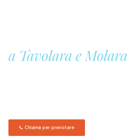
Prenota la tua
Barca a Vela
a Tavolara e Molara
Una giornata intera in mare aperto, tra le acque
turchesi di Tavolara. Snorkeling, pranzo tipico
offerto a bordo e il tramonto dal timone. Solo 11
posti per uscita.
Scopri l'itinerario →
📞 Chiama per prenotare