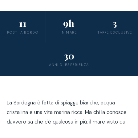
11
9h
3
POSTI A BORDO
IN MARE
TAPPE ESCLUSIVE
30
ANNI DI ESPERIENZA
La Sardegna è fatta di spiagge bianche, acqua
cristallina e una vita marina ricca. Ma chi la conosce
davvero sa che c'è qualcosa in più: il mare visto da
fuori costa, a bordo di una barca a vela.