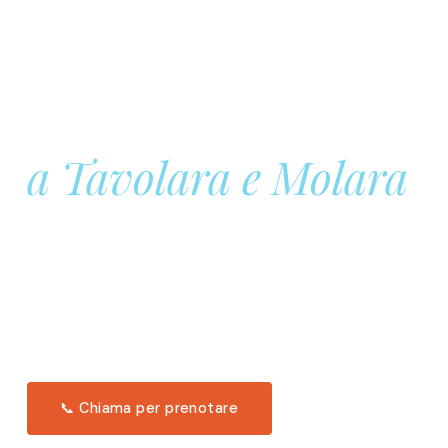
Prenota la tua
Barca a Vela
a Tavolara e Molara
Una giornata intera in mare aperto, tra le acque
turchesi di Tavolara. Snorkeling, pranzo tipico
offerto a bordo e il tramonto dal timone. Solo 11
posti per uscita.
Scopri l'itinerario →
📞 Chiama per prenotare