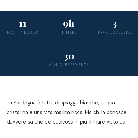
11
9h
3
POSTI A BORDO
IN MARE
TAPPE ESCLUSIVE
30
ANNI DI ESPERIENZA
La Sardegna è fatta di spiagge bianche, acqua
cristallina e una vita marina ricca. Ma chi la conosce
davvero sa che c'è qualcosa in più: il mare visto da
fuori costa, a bordo di una barca a vela.