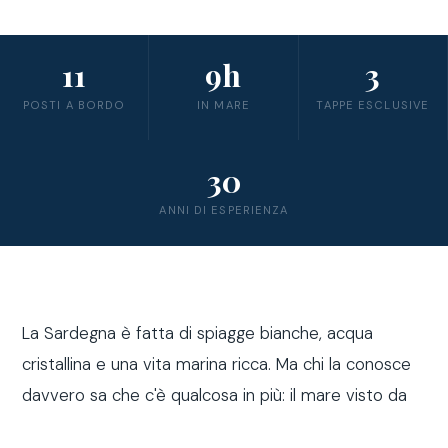
11
9h
3
POSTI A BORDO
IN MARE
TAPPE ESCLUSIVE
30
ANNI DI ESPERIENZA
La Sardegna è fatta di spiagge bianche, acqua
cristallina e una vita marina ricca. Ma chi la conosce
davvero sa che c'è qualcosa in più: il mare visto da
fuori costa, a bordo di una barca a vela.