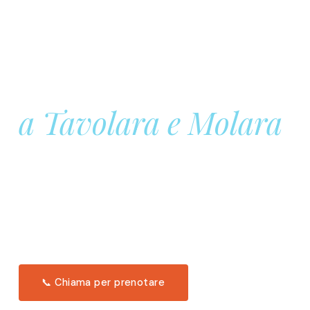
Prenota la tua
Barca a Vela
a Tavolara e Molara
Una giornata intera in mare aperto, tra le acque
turchesi di Tavolara. Snorkeling, pranzo tipico
offerto a bordo e il tramonto dal timone. Solo 11
posti per uscita.
Scopri l'itinerario →
📞 Chiama per prenotare