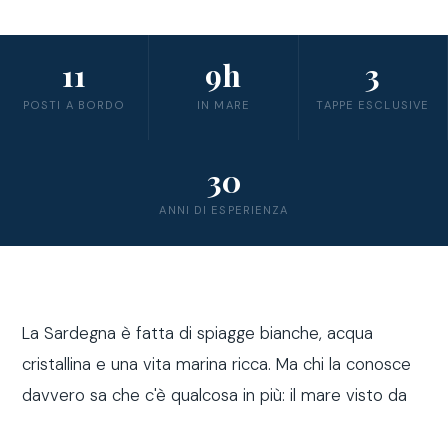
11
9h
3
POSTI A BORDO
IN MARE
TAPPE ESCLUSIVE
30
ANNI DI ESPERIENZA
La Sardegna è fatta di spiagge bianche, acqua
cristallina e una vita marina ricca. Ma chi la conosce
davvero sa che c'è qualcosa in più: il mare visto da
fuori costa, a bordo di una barca a vela.