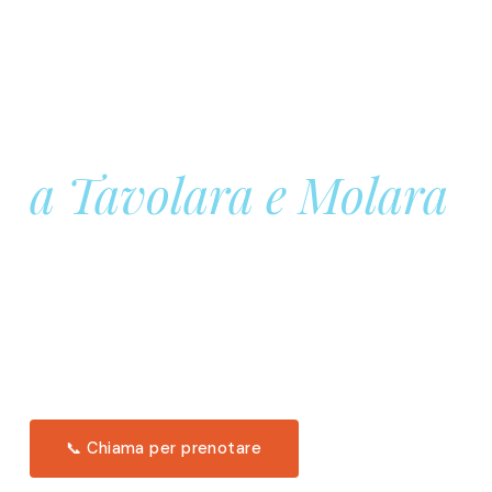
Prenota la tua
Barca a Vela
a Tavolara e Molara
Una giornata intera in mare aperto, tra le acque
turchesi di Tavolara. Snorkeling, pranzo tipico
offerto a bordo e il tramonto dal timone. Solo 11
posti per uscita.
Scopri l'itinerario →
📞 Chiama per prenotare