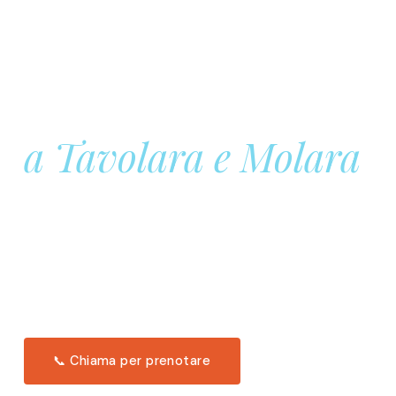
Prenota la tua
Barca a Vela
a Tavolara e Molara
Una giornata intera in mare aperto, tra le acque
turchesi di Tavolara. Snorkeling, pranzo tipico
offerto a bordo e il tramonto dal timone. Solo 11
posti per uscita.
Scopri l'itinerario →
📞 Chiama per prenotare