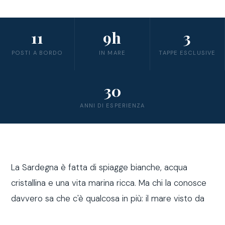
11
9h
3
POSTI A BORDO
IN MARE
TAPPE ESCLUSIVE
30
ANNI DI ESPERIENZA
La Sardegna è fatta di spiagge bianche, acqua
cristallina e una vita marina ricca. Ma chi la conosce
davvero sa che c'è qualcosa in più: il mare visto da
fuori costa, a bordo di una barca a vela.