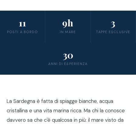
11
9h
3
POSTI A BORDO
IN MARE
TAPPE ESCLUSIVE
30
ANNI DI ESPERIENZA
La Sardegna è fatta di spiagge bianche, acqua
cristallina e una vita marina ricca. Ma chi la conosce
davvero sa che c'è qualcosa in più: il mare visto da
fuori costa, a bordo di una barca a vela.