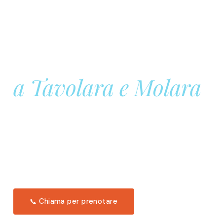
Prenota la tua
Barca a Vela
a Tavolara e Molara
Una giornata intera in mare aperto, tra le acque
turchesi di Tavolara. Snorkeling, pranzo tipico
offerto a bordo e il tramonto dal timone. Solo 11
posti per uscita.
Scopri l'itinerario →
📞 Chiama per prenotare