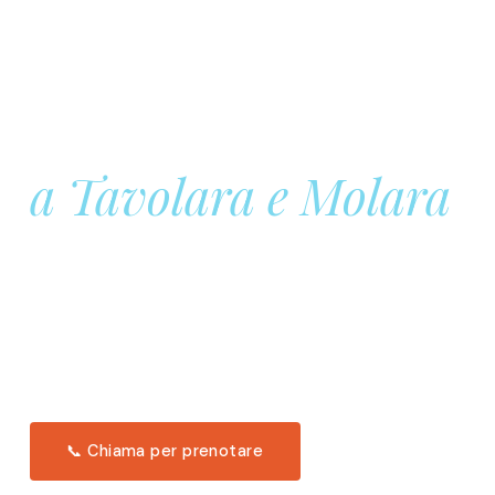
Prenota la tua
Barca a Vela
a Tavolara e Molara
Una giornata intera in mare aperto, tra le acque
turchesi di Tavolara. Snorkeling, pranzo tipico
offerto a bordo e il tramonto dal timone. Solo 11
posti per uscita.
Scopri l'itinerario →
📞 Chiama per prenotare