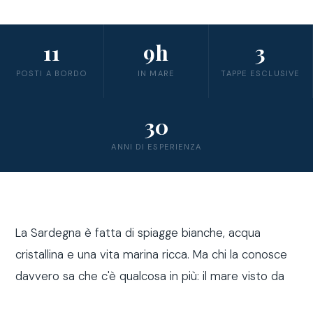
11
9h
3
POSTI A BORDO
IN MARE
TAPPE ESCLUSIVE
30
ANNI DI ESPERIENZA
La Sardegna è fatta di spiagge bianche, acqua
cristallina e una vita marina ricca. Ma chi la conosce
davvero sa che c'è qualcosa in più: il mare visto da
fuori costa, a bordo di una barca a vela.