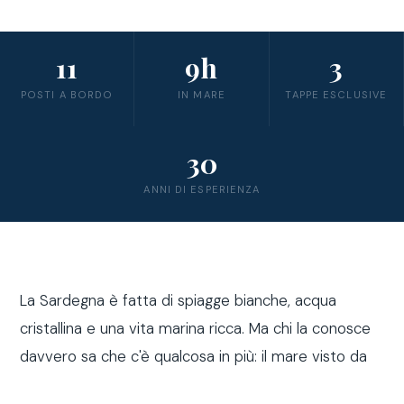
11
9h
3
POSTI A BORDO
IN MARE
TAPPE ESCLUSIVE
30
ANNI DI ESPERIENZA
La Sardegna è fatta di spiagge bianche, acqua
cristallina e una vita marina ricca. Ma chi la conosce
davvero sa che c'è qualcosa in più: il mare visto da
fuori costa, a bordo di una barca a vela.