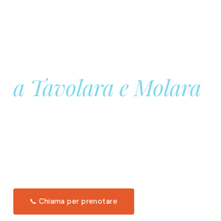
Prenota la tua
Barca a Vela
a Tavolara e Molara
Una giornata intera in mare aperto, tra le acque
turchesi di Tavolara. Snorkeling, pranzo tipico
offerto a bordo e il tramonto dal timone. Solo 11
posti per uscita.
Scopri l'itinerario →
📞 Chiama per prenotare