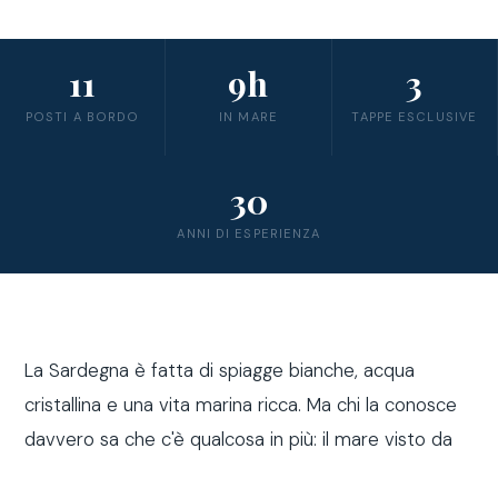
11
9h
3
POSTI A BORDO
IN MARE
TAPPE ESCLUSIVE
30
ANNI DI ESPERIENZA
La Sardegna è fatta di spiagge bianche, acqua
cristallina e una vita marina ricca. Ma chi la conosce
davvero sa che c'è qualcosa in più: il mare visto da
fuori costa, a bordo di una barca a vela.