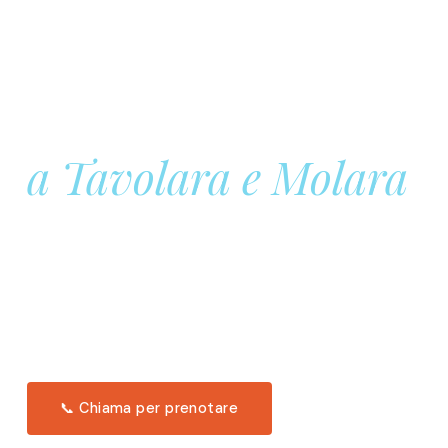
Prenota la tua
Barca a Vela
a Tavolara e Molara
Una giornata intera in mare aperto, tra le acque
turchesi di Tavolara. Snorkeling, pranzo tipico
offerto a bordo e il tramonto dal timone. Solo 11
posti per uscita.
Scopri l'itinerario →
📞 Chiama per prenotare