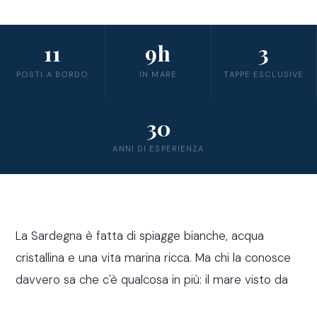
11
9h
3
POSTI A BORDO
IN MARE
TAPPE ESCLUSIVE
30
ANNI DI ESPERIENZA
La Sardegna è fatta di spiagge bianche, acqua
cristallina e una vita marina ricca. Ma chi la conosce
davvero sa che c'è qualcosa in più: il mare visto da
fuori costa, a bordo di una barca a vela.