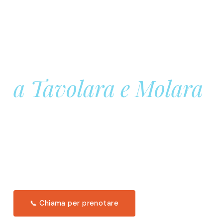
Prenota la tua
Barca a Vela
a Tavolara e Molara
Una giornata intera in mare aperto, tra le acque
turchesi di Tavolara. Snorkeling, pranzo tipico
offerto a bordo e il tramonto dal timone. Solo 11
posti per uscita.
Scopri l'itinerario →
📞 Chiama per prenotare