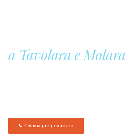
Prenota la tua
Barca a Vela
a Tavolara e Molara
Una giornata intera in mare aperto, tra le acque
turchesi di Tavolara. Snorkeling, pranzo tipico
offerto a bordo e il tramonto dal timone. Solo 11
posti per uscita.
Scopri l'itinerario →
📞 Chiama per prenotare