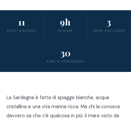
11
9h
3
POSTI A BORDO
IN MARE
TAPPE ESCLUSIVE
30
ANNI DI ESPERIENZA
La Sardegna è fatta di spiagge bianche, acqua
cristallina e una vita marina ricca. Ma chi la conosce
davvero sa che c'è qualcosa in più: il mare visto da
fuori costa, a bordo di una barca a vela.