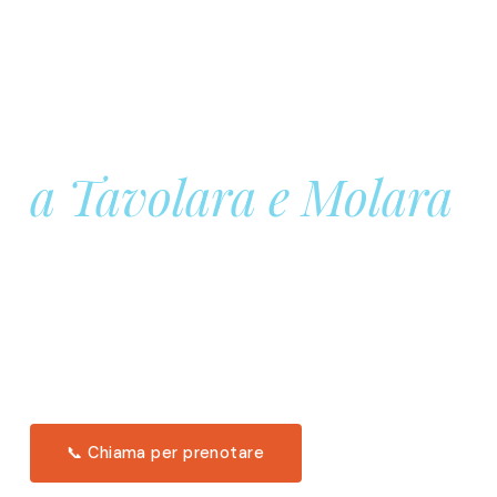
Prenota la tua
Barca a Vela
a Tavolara e Molara
Una giornata intera in mare aperto, tra le acque
turchesi di Tavolara. Snorkeling, pranzo tipico
offerto a bordo e il tramonto dal timone. Solo 11
posti per uscita.
Scopri l'itinerario →
📞 Chiama per prenotare