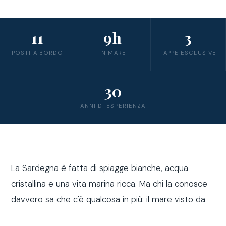
11
9h
3
POSTI A BORDO
IN MARE
TAPPE ESCLUSIVE
30
ANNI DI ESPERIENZA
La Sardegna è fatta di spiagge bianche, acqua
cristallina e una vita marina ricca. Ma chi la conosce
davvero sa che c'è qualcosa in più: il mare visto da
fuori costa, a bordo di una barca a vela.