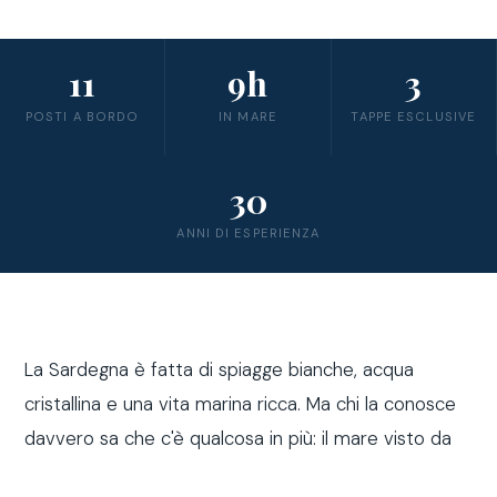
11
9h
3
POSTI A BORDO
IN MARE
TAPPE ESCLUSIVE
30
ANNI DI ESPERIENZA
La Sardegna è fatta di spiagge bianche, acqua
cristallina e una vita marina ricca. Ma chi la conosce
davvero sa che c'è qualcosa in più: il mare visto da
fuori costa, a bordo di una barca a vela.