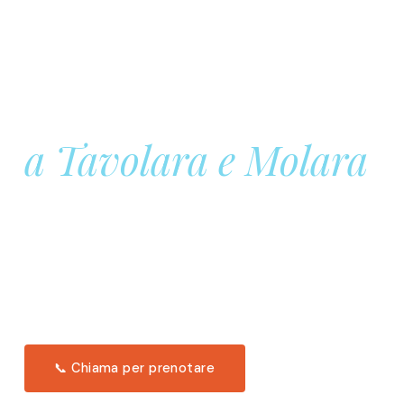
Prenota la tua
Barca a Vela
a Tavolara e Molara
Una giornata intera in mare aperto, tra le acque
turchesi di Tavolara. Snorkeling, pranzo tipico
offerto a bordo e il tramonto dal timone. Solo 11
posti per uscita.
Scopri l'itinerario →
📞 Chiama per prenotare