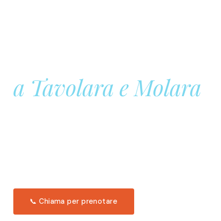
Prenota la tua
Barca a Vela
a Tavolara e Molara
Una giornata intera in mare aperto, tra le acque
turchesi di Tavolara. Snorkeling, pranzo tipico
offerto a bordo e il tramonto dal timone. Solo 11
posti per uscita.
Scopri l'itinerario →
📞 Chiama per prenotare