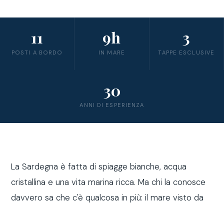
11
9h
3
POSTI A BORDO
IN MARE
TAPPE ESCLUSIVE
30
ANNI DI ESPERIENZA
La Sardegna è fatta di spiagge bianche, acqua
cristallina e una vita marina ricca. Ma chi la conosce
davvero sa che c'è qualcosa in più: il mare visto da
fuori costa, a bordo di una barca a vela.