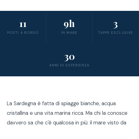
11
9h
3
POSTI A BORDO
IN MARE
TAPPE ESCLUSIVE
30
ANNI DI ESPERIENZA
La Sardegna è fatta di spiagge bianche, acqua
cristallina e una vita marina ricca. Ma chi la conosce
davvero sa che c'è qualcosa in più: il mare visto da
fuori costa, a bordo di una barca a vela.