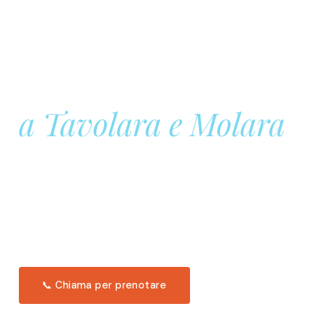
Prenota la tua
Barca a Vela
a Tavolara e Molara
Una giornata intera in mare aperto, tra le acque
turchesi di Tavolara. Snorkeling, pranzo tipico
offerto a bordo e il tramonto dal timone. Solo 11
posti per uscita.
Scopri l'itinerario →
📞 Chiama per prenotare