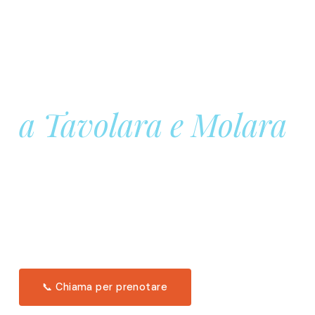
Prenota la tua
Barca a Vela
a Tavolara e Molara
Una giornata intera in mare aperto, tra le acque
turchesi di Tavolara. Snorkeling, pranzo tipico
offerto a bordo e il tramonto dal timone. Solo 11
posti per uscita.
Scopri l'itinerario →
📞 Chiama per prenotare