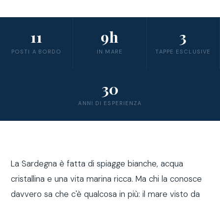
11
9h
3
POSTI A BORDO
IN MARE
TAPPE ESCLUSIVE
30
ANNI DI ESPERIENZA
La Sardegna è fatta di spiagge bianche, acqua
cristallina e una vita marina ricca. Ma chi la conosce
davvero sa che c'è qualcosa in più: il mare visto da
fuori costa, a bordo di una barca a vela.